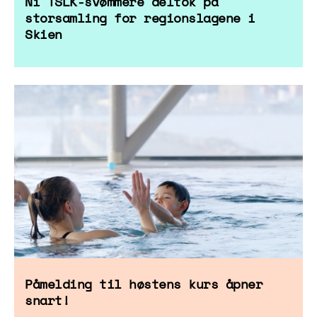
Ni TSLK-svømmere deltok på
storsamling for regionslagene i
Skien
Påmelding til høstens kurs åpner
snart!