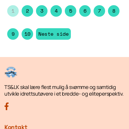
1
2
3
4
5
6
7
8
9
10
Neste side
TS&LK skal lære flest mulig å svømme og samtidig
utvikle idrettsutøvere i et bredde- og eliteperspektiv.
Kontakt