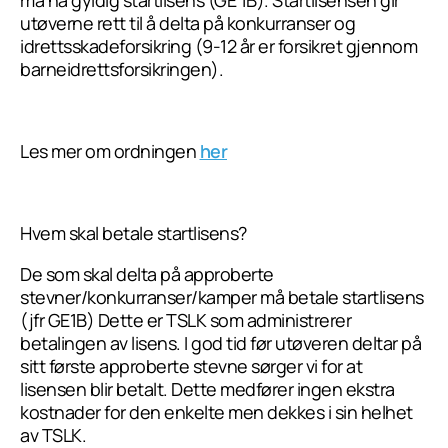
må ha gyldig startlisens (GE 1B). Startlisensen gir
utøverne rett til å delta på konkurranser og
idrettsskadeforsikring (9-12 år er forsikret gjennom
barneidrettsforsikringen).
Les mer om ordningen
her
Hvem skal betale startlisens?
De som skal delta på approberte
stevner/konkurranser/kamper må betale startlisens
(jfr GE1B) Dette er TSLK som administrerer
betalingen av lisens. I god tid før utøveren deltar på
sitt første approberte stevne sørger vi for at
lisensen blir betalt. Dette medfører ingen ekstra
kostnader for den enkelte men dekkes i sin helhet
av TSLK.