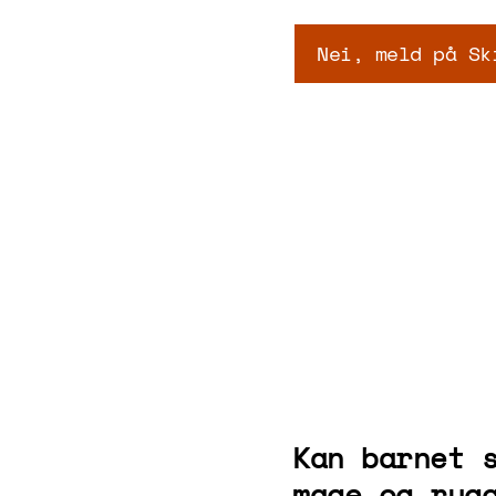
Nei, meld på Sk
Kan barnet 
mage og ryg