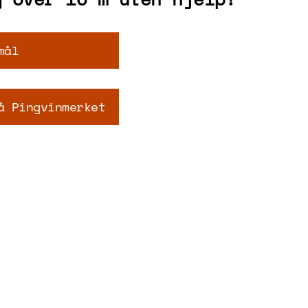
mål
å Pingvinmerket