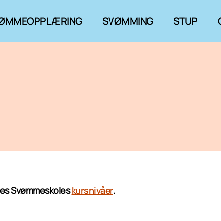
ØMMEOPPLÆRING
SVØMMING
STUP
Norges Svømmeskoles
kursnivåer
.