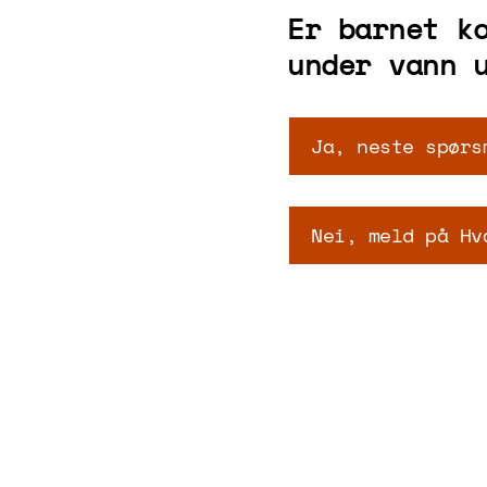
Er barnet k
under vann 
Ja, neste spørs
Nei, meld på Hv