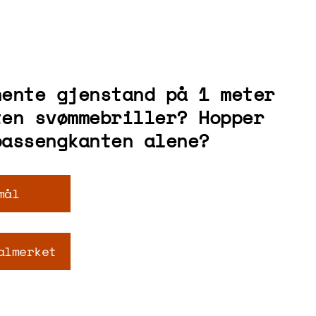
hente gjenstand på 1 meter
ten svømmebriller? Hopper
bassengkanten alene?
mål
almerket