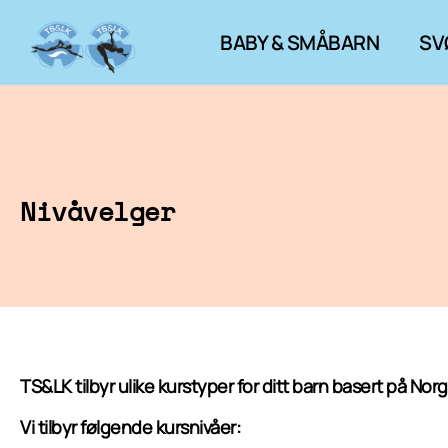
BABY & SMÅBARN
SV
Nivåvelger
TS&LK tilbyr ulike kurstyper for ditt barn basert på 
Vi tilbyr følgende kursnivåer: