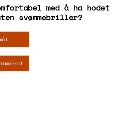
omfortabel med å ha hodet
uten svømmebriller?
mål
almerket