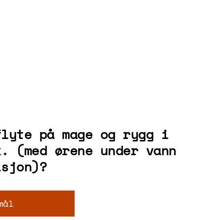
flyte på mage og rygg i
k. (med ørene under vann
isjon)?
mål