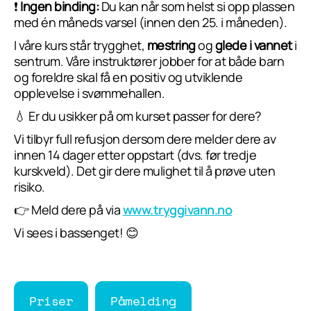
❗
Ingen binding:
Du kan når som helst si opp plassen
med én måneds varsel (innen den 25. i måneden).
I våre kurs står trygghet,
mestring
og
glede i vannet
i
sentrum. Våre instruktører jobber for at både barn
og foreldre skal få en positiv og utviklende
opplevelse i svømmehallen.
💧 Er du usikker på om kurset passer for dere?
Vi tilbyr full refusjon dersom dere melder dere av
innen 14 dager etter oppstart (dvs. før tredje
kurskveld). Det gir dere mulighet til å prøve uten
risiko.
👉 Meld dere på via
www.tryggivann.no
Vi sees i bassenget! 😊
Priser
Påmelding